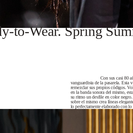
y-to-Wear. Spring Sum
Con sus casi 80 a
vanguardista de la pasarela. Esta 
remezclar sus propios códigos. Vol
en la banda sonora del mismo, est
su ritmo un desfile en color negr
sobre el mismo crea líneas elegant
lo perfectamente elaborado con lo