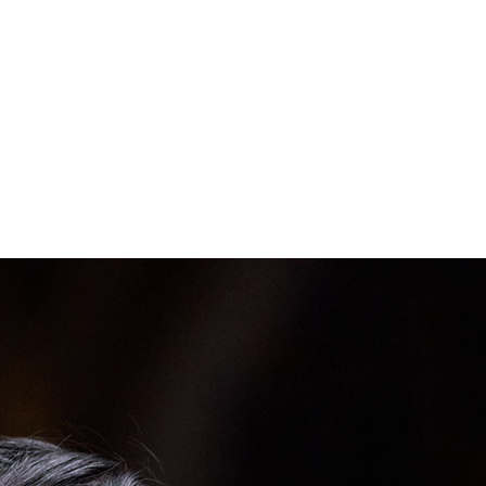
Contact
POV
IG