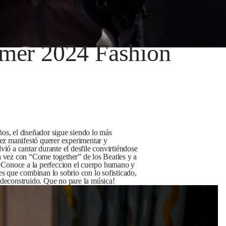
mer 2024 Fashion
ños, el diseñador sigue siendo lo más
vez manifestó querer experimentar y
vió a cantar durante el desfile convirtiéndose
a vez con “Come together” de los Beatles y a
o. Conoce a la perfeccion el cuerpo humano y
es que combinan lo sobrio con lo sofisticado,
 deconstruido. Que no pare la música!