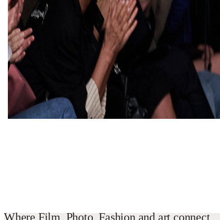
Where
Film
,
Photo
,
Fashion
and
art
connect