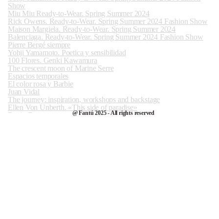
Show
Miu Miu Ready-to-Wear. Spring Summer 2024
Rick Owens. Ready-to-Wear. Spring Summer 2024 Fashion Show
Maison Margiela. Ready-to-Wear. Spring Summer 2024
Balenciaga. Ready-to-Wear. Spring Summer 2024 Fashion Show
Pierre Bergé siempre
Yohji Yamamoto. Poetica y sensibilidad
100 Flores. Genki Kawamura
The crescent moon of Marine Serre
Espacios temporales
El color rosa y Barbie
Juan Vidal
The journey: inspiration, workshops and backstage
Ellen Von Unberth. «This side of paradise»
@ Fantú 2025 - All rights reserved
Rocio Bueno
Karl Lagerfeld
Jocelyn Pook
«Basquiat x Warhol. Painting four hands»
Maison Margiela
Inmersión
Julián Ortiz art
Matria
Totem
20.000 especies de abejas
J.M.Ferrater, uno de los grandes fotógrafos españoles
The beast in the jungle
Sunnei
Lowe’s howl´s moving castle