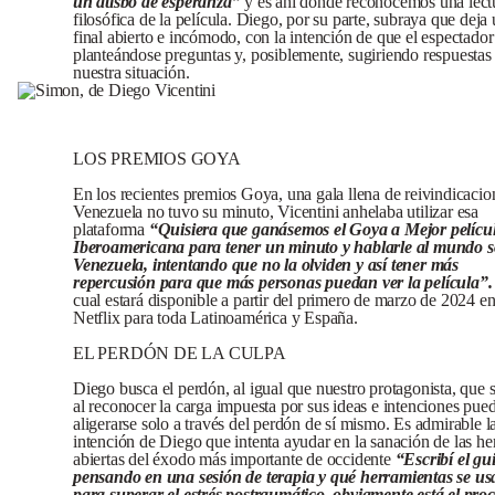
un atisbo de esperanza”
y es ahí donde reconocemos una lect
filosófica de la película. Diego, por su parte, subraya que deja
final abierto e incómodo, con la intención de que el espectador
planteándose preguntas y, posiblemente, sugiriendo respuestas
nuestra situación.
LOS PREMIOS GOYA
En los recientes premios Goya, una gala llena de reivindicacio
Venezuela no tuvo su minuto, Vicentini anhelaba utilizar esa
plataforma
“Quisiera que ganásemos el Goya a Mejor pelícu
Iberoamericana para tener un minuto y hablarle al mundo s
Venezuela, intentando que no la olviden y así tener más
repercusión para que más personas puedan ver la película”.
cual estará disponible a partir del primero de marzo de 2024 e
Netflix para toda Latinoamérica y España.
EL PERDÓN DE LA CULPA
Diego busca el perdón, al igual que nuestro protagonista, que 
al reconocer la carga impuesta por sus ideas e intenciones pue
aligerarse solo a través del perdón de sí mismo. Es admirable l
intención de Diego que intenta ayudar en la sanación de las he
abiertas del éxodo más importante de occidente
“Escribí el gu
pensando en una sesión de terapia y qué herramientas se us
para superar el estrés postraumático, obviamente está el pro