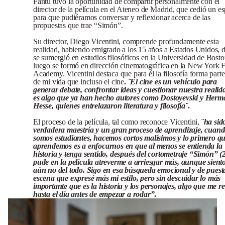
Fantú tuvo la oportunidad de compartir personalmente con el
director de la película en el Ateneo de Madrid, que cedió un e
para que pudiéramos conversar y reflexionar acerca de las
propuestas que trae “Simón”.
Su director, Diego Vicentini, comprende profundamente esta
realidad, habiendo emigrado a los 15 años a Estados Unidos, 
se sumergió en estudios filosóficos en la Universidad de Bosto
luego se formó en dirección cinematográfica en la New York 
Academy. Vicentini destaca que para él la filosofía forma part
de mi vida que incluso el cine
.
¨
El cine es un vehículo para
generar debate, confrontar ideas y cuestionar nuestra realida
es algo que ya han hecho autores como Dostoyevski y Her
Hesse, quienes entrelazaron literatura y filosofía¨
.
El proceso de la película, tal como reconoce Vicentini,
¨
ha sid
verdadera maestría y un gran proceso de aprendizaje, cuan
somos estudiantes, hacemos cortos malísimos y lo primero q
aprendemos es a enfocarnos en que al menos se entienda la
historia y tenga sentido, después del cortometraje “Simón” (
pude en la película atreverme a arriesgar más, aunque sient
aún no del todo. Sigo en esa búsqueda emocional y de puest
escena que expresé más mi estilo, pero sin descuidar lo más
importante que es la historia y los personajes, algo que me re
hasta el día antes de empezar a rodar”
.