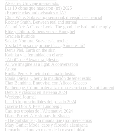
Akelarre. Un viaje inesperado.
Las 10 obras que marcaron (mi) 2025
¿Experiencias audiovisuales o IA?
Chris Ware: Sobrecarga sensorial, diversión secuencial
Rodney Smith. Between real and surreal
AI and Art: A Closer Look. The good, the bad and the ugly
Élite y Dilirio: Rubens versus Brueghel
Graciela Iturbide
Sakiko Nomura. Suave es la noche
Y si la IA posa mejor que tú… ¿Aún eres tú?
Denis Piel. Earth on the skin
Katinka y la feminidad en el arte
“Abril”, de Alexandra Iglesias
All we imagine as a light: A conversation
Anora
Emilia Pérez: El retrato de una industria
María Dávila, Cher y la maldición de tener estilo
Ciao Bambina. Entrevista con Afioco Gnecco
Parthenope. Cómo materializar una esencia por Saint Laurent
Debuts y clásicos en Reteena 2024
Weekend Journal
Las 15 imprescindibles del pasado 2024
Galerie Dior X Peter Lindbergh
Casi tres utopías de l’Alternativa 2024
Diane Pernet, A Visionary In Shades
«The Substance», la mirada que (no) merecemos
Mary Garlic: Moda, caos y filosofía alienígena
Lemachet, el nuevo rostro de la masculinidad