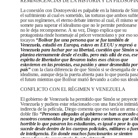
REMINISCENCIAS DE LA HISTORIA Y LA FILOSOFÍ
La conexión con Dostoyevski es palpable en la historia de Si
el sufrimiento al cual es sometido, las torturas que ambos sufri
por sus regímenes, el eterno debate interno al cual, él mismo s
somete para superar el idealismo que no le permite perdonarse
no le deja recomponerse. A su vez, Diego explica que su
protagonista rinde homenaje al prócer venezolano y por eso s
tocayos
“Bolívar fue una persona que se fue también de
Venezuela, estudió en Europa, estuvo en EEUU y regresó a
Venezuela para luchar por su libertad, cuestión que Simón s
plantea eternamente desde el exilio, pero más allá de eso, ese
espíritu de libertador que llevaron todos esos chicos que
estuvieron en las protestas, esa pasión y amor desmedida por
país”
con la clara diferencia de que Simón si se desengaña de 
idealismo, aunque deja la puerta abierta para lo que pueda pas
el futuro mientras que Bolívar murió llevando a cabo sus ideale
CONFLICTO CON EL RÉGIMEN Y VENEZUELA
El gobierno de Venezuela ha permitido que Simón se proyecte
Venezuela y pudiera estar relacionado con una función intimid
indirecta de la película, Diego comenta que eso sería un arma 
doble filo
“Personas allegadas al gobierno se han acercado 
nosotros conmovidos por la película para contarnos que si b
horrible lo que pasaron los estudiantes, es igual o peor lo qu
sucede desde dentro de los cuerpos policiales, militares o fue
de inteligencia. En donde muchos funcionarios se sienten