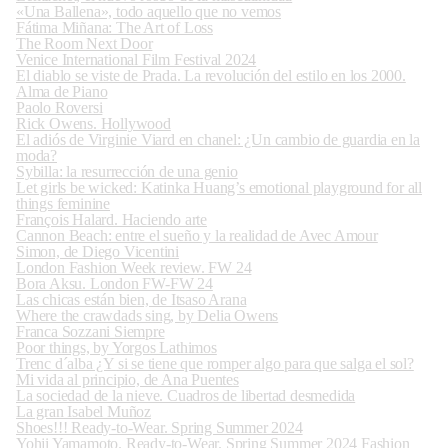
«Una Ballena», todo aquello que no vemos
Fátima Miñana: The Art of Loss
The Room Next Door
Venice International Film Festival 2024
El diablo se viste de Prada. La revolución del estilo en los 2000.
Alma de Piano
Paolo Roversi
Rick Owens. Hollywood
El adiós de Virginie Viard en chanel: ¿Un cambio de guardia en la
moda?
Sybilla: la resurrección de una genio
Let girls be wicked: Katinka Huang’s emotional playground for all
things feminine
François Halard. Haciendo arte
Cannon Beach: entre el sueño y la realidad de Avec Amour
Simon, de Diego Vicentini
London Fashion Week review. FW 24
Bora Aksu. London FW-FW 24
Las chicas están bien, de Itsaso Arana
Where the crawdads sing, by Delia Owens
Franca Sozzani Siempre
Poor things, by Yorgos Lathimos
Trenc d´alba ¿Y si se tiene que romper algo para que salga el sol?
Mi vida al principio, de Ana Puentes
La sociedad de la nieve. Cuadros de libertad desmedida
La gran Isabel Muñoz
Shoes!!! Ready-to-Wear. Spring Summer 2024
Yohji Yamamoto. Ready-to-Wear. Spring Summer 2024 Fashion