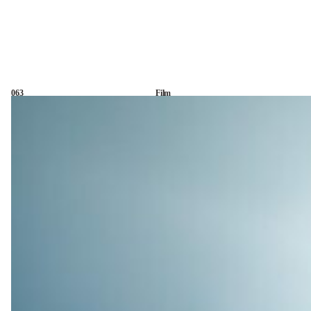
063
Film