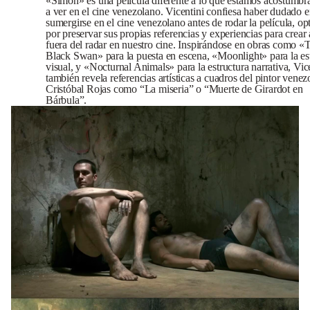
«Simón» es una película diferente a lo que estamos acostumbr
a ver en el cine venezolano. Vicentini confiesa haber dudado 
sumergirse en el cine venezolano antes de rodar la película, o
por preservar sus propias referencias y experiencias para crear
fuera del radar en nuestro cine. Inspirándose en obras como «
Black Swan» para la puesta en escena, «Moonlight» para la est
visual, y «Nocturnal Animals» para la estructura narrativa, Vic
también revela referencias artísticas a cuadros del pintor vene
Cristóbal Rojas como “La miseria” o “Muerte de Girardot en
Bárbula”.