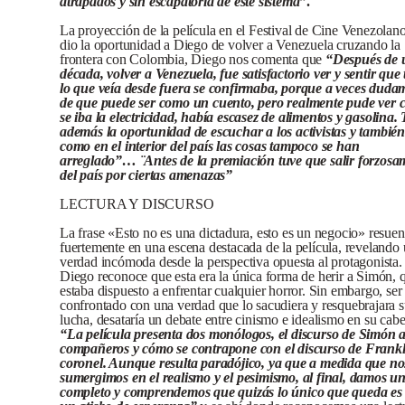
atrapados y sin escapatoria de este sistema”
.
La proyección de la película en el Festival de Cine Venezolano
dio la oportunidad a Diego de volver a Venezuela cruzando la
frontera con Colombia, Diego nos comenta que
“Después de 
década, volver a Venezuela, fue satisfactorio ver y sentir que
lo que veía desde fuera se confirmaba, porque a veces duda
de que puede ser como un cuento, pero realmente pude ver 
se iba la electricidad, había escasez de alimentos y gasolina.
además la oportunidad de escuchar a los activistas y también
como en el interior del país las cosas tampoco se han
arreglado”… ¨Antes de la premiación tuve que salir forzosa
del país por ciertas amenazas”
LECTURA Y DISCURSO
La frase «Esto no es una dictadura, esto es un negocio» resue
fuertemente en una escena destacada de la película, revelando
verdad incómoda desde la perspectiva opuesta al protagonista.
Diego reconoce que esta era la única forma de herir a Simón, 
estaba dispuesto a enfrentar cualquier horror. Sin embargo, ser
confrontado con una verdad que lo sacudiera y resquebrajara 
lucha, desataría un debate entre cinismo e idealismo en su cabe
“La película presenta dos monólogos, el discurso de Simón a
compañeros y cómo se contrapone con el discurso de Frankli
coronel. Aunque resulta paradójico, ya que a medida que no
sumergimos en el realismo y el pesimismo, al final, damos un
completo y comprendemos que quizás lo único que queda es 