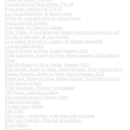
London Fashion Week review. FW 24
Bora Aksu. London FW-FW 24
Las chicas están bien, de Itsaso Arana
Where the crawdads sing, by Delia Owens
Franca Sozzani Siempre
Poor things, by Yorgos Lathimos
Trenc d´alba ¿Y si se tiene que romper algo para que salga el sol?
Mi vida al principio, de Ana Puentes
La sociedad de la nieve. Cuadros de libertad desmedida
La gran Isabel Muñoz
Shoes!!! Ready-to-Wear. Spring Summer 2024
Yohji Yamamoto. Ready-to-Wear. Spring Summer 2024 Fashion
Show
Miu Miu Ready-to-Wear. Spring Summer 2024
Rick Owens. Ready-to-Wear. Spring Summer 2024 Fashion Show
Maison Margiela. Ready-to-Wear. Spring Summer 2024
Balenciaga. Ready-to-Wear. Spring Summer 2024 Fashion Show
Pierre Bergé siempre
Yohji Yamamoto. Poetica y sensibilidad
100 Flores. Genki Kawamura
The crescent moon of Marine Serre
Espacios temporales
El color rosa y Barbie
Juan Vidal
The journey: inspiration, workshops and backstage
Ellen Von Unberth. «This side of paradise»
Rocio Bueno
Karl Lagerfeld