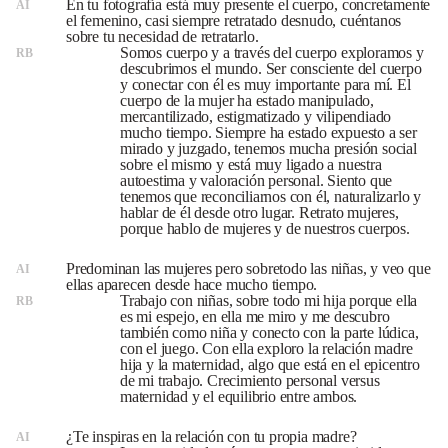
En tu fotografía está muy presente el cuerpo, concretamente
AI
el femenino, casi siempre retratado desnudo, cuéntanos
sobre tu necesidad de retratarlo.
Somos cuerpo y a través del cuerpo exploramos y
RB
descubrimos el mundo. Ser consciente del cuerpo
y conectar con él es muy importante para mí. El
cuerpo de la mujer ha estado manipulado,
mercantilizado, estigmatizado y vilipendiado
mucho tiempo. Siempre ha estado expuesto a ser
mirado y juzgado, tenemos mucha presión social
sobre el mismo y está muy ligado a nuestra
autoestima y valoración personal. Siento que
tenemos que reconciliarnos con él, naturalizarlo y
hablar de él desde otro lugar. Retrato mujeres,
porque hablo de mujeres y de nuestros cuerpos.
Predominan las mujeres pero sobretodo las niñas, y veo que
AI
ellas aparecen desde hace mucho tiempo.
Trabajo con niñas, sobre todo mi hija porque ella
RB
es mi espejo, en ella me miro y me descubro
también como niña y conecto con la parte lúdica,
con el juego. Con ella exploro la relación madre
hija y la maternidad, algo que está en el epicentro
de mi trabajo. Crecimiento personal versus
maternidad y el equilibrio entre ambos.
¿Te inspiras en la relación con tu propia madre?
AI