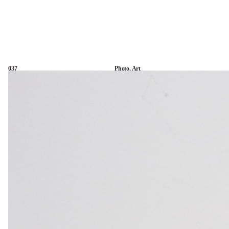
037
Photo
,
Art