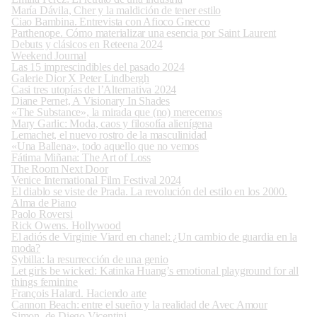
María Dávila, Cher y la maldición de tener estilo
Ciao Bambina. Entrevista con Afioco Gnecco
Parthenope. Cómo materializar una esencia por Saint Laurent
Debuts y clásicos en Reteena 2024
Weekend Journal
Las 15 imprescindibles del pasado 2024
Galerie Dior X Peter Lindbergh
Casi tres utopías de l’Alternativa 2024
Diane Pernet, A Visionary In Shades
«The Substance», la mirada que (no) merecemos
Mary Garlic: Moda, caos y filosofía alienígena
Lemachet, el nuevo rostro de la masculinidad
«Una Ballena», todo aquello que no vemos
Fátima Miñana: The Art of Loss
The Room Next Door
Venice International Film Festival 2024
El diablo se viste de Prada. La revolución del estilo en los 2000.
Alma de Piano
Paolo Roversi
Rick Owens. Hollywood
El adiós de Virginie Viard en chanel: ¿Un cambio de guardia en la
moda?
Sybilla: la resurrección de una genio
Let girls be wicked: Katinka Huang’s emotional playground for all
things feminine
François Halard. Haciendo arte
Cannon Beach: entre el sueño y la realidad de Avec Amour
Simon, de Diego Vicentini