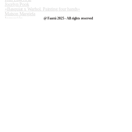
Jocelyn Pook
«Basquiat x Warhol. Painting four hands»
Maison Margiela
Inmersión
@ Fantú 2025 - All rights reserved
Julián Ortiz art
Matria
Totem
20.000 especies de abejas
J.M.Ferrater, uno de los grandes fotógrafos españoles
The beast in the jungle
Sunnei
Lowe’s howl´s moving castle
My obsession with Jacquemus
Lily, by Salvador Pérez Arroyo
María Teresa Hincapié
Maison Margiela-Galiano and Cinema inferno
As bestas. Rodrigo Sorogoyen
I have electric dreams
Balenciaga and Demna Gvasalia
Que Bonita. Videoclip de True Religion
Juan Carmona portrait
Roksanda
Emily
La piedad, de Eduardo Casanova
Quique Dacosta. Arte gastronómico
Takuya Yamaguchi
Miu Miu, «Women tales» and Carla Simó
«Etropía»