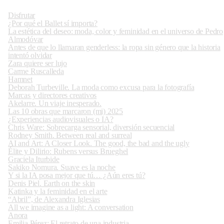
Disfrutar
¿Por qué el Ballet sí importa?
La estética del deseo: moda, color y feminidad en el universo de Pedro
Almodóvar
Antes de que lo llamaran genderless: la ropa sin género que la historia
intentó olvidar
Zara quiere ser lujo
Carme Ruscalleda
Hamnet
Deborah Turbeville. La moda como excusa para la fotografía
Marcas y directores creativos
Akelarre. Un viaje inesperado.
Las 10 obras que marcaron (mi) 2025
¿Experiencias audiovisuales o IA?
Chris Ware: Sobrecarga sensorial, diversión secuencial
Rodney Smith. Between real and surreal
AI and Art: A Closer Look. The good, the bad and the ugly
Élite y Dilirio: Rubens versus Brueghel
Graciela Iturbide
Sakiko Nomura. Suave es la noche
Y si la IA posa mejor que tú… ¿Aún eres tú?
Denis Piel. Earth on the skin
Katinka y la feminidad en el arte
“Abril”, de Alexandra Iglesias
All we imagine as a light: A conversation
Anora
Emilia Pérez: El retrato de una industria